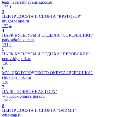
teatr-naberezhnaya.arts.mos.ru
135,1
3
ЦЕНТР ДОСУГА И СПОРТА "КРУГОЗОР"
krugozor.mos.ru
132,4
4
ПАРК КУЛЬТУРЫ И ОТДЫХА "СОКОЛЬНИКИ"
park.sokolniki.com
131,5
5
ПАРК КУЛЬТУРЫ И ОТДЫХА "ПЕРОВСКИЙ"
perovskiy-park.ru
130,5
6
МУ "ЦБС ГОРОДСКОГО ОКРУГА ЩЕРБИНКА"
cbs-scherbinka.ru
130
7
ПАРК "ПОКЛОННАЯ ГОРА"
www.poklonnaya-gora.ru
129,9
8
ЦЕНТР ДОСУГА И СПОРТА "ОЛИМП"
cdsolimp.ru