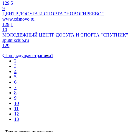
129,5
9
ЦЕНТР ДОСУГА И СПОРТА "НОВОГИРЕЕВО"
www.cdsnovo.ru
129,1
10
МОЛОДЕЖНЫЙ ЦЕНТР ДОСУГА И СПОРТА "СПУТНИК"
sputnikclub.ru
129
Предыдущая страница
1
2
3
4
5
6
7
8
9
10
11
12
13
Техническая поддержка